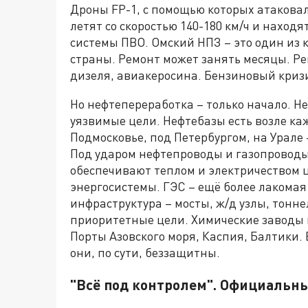
Дроны FP-1, с помощью которых атаковал
летят со скоростью 140-180 км/ч и находя
системы ПВО. Омский НПЗ – это один из 
страны. Ремонт может занять месяцы. Р
дизеля, авиакеросина. Бензиновый кризи
Но нефтепереработка – только начало. 
уязвимые цели. Нефтебазы есть возле каж
Подмосковье, под Петербургом, на Урале 
Под ударом нефтепроводы и газопроводы
обеспечивают теплом и электричеством 
энергосистемы. ГЭС – ещё более лакомая
инфраструктура – мосты, ж/д узлы, тонне
приоритетные цели. Химические заводы в
Порты Азовского моря, Каспия, Балтики. 
они, по сути, беззащитны.
"Всё под контролем". Официальн