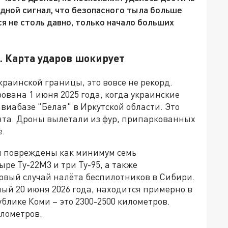
едной сигнал, что безопасного тыла больше
ся не столь давно, только начало больших
. Карта ударов шокирует
краинской границы, это вовсе не рекорд.
ована 1 июня 2025 года, когда украинские
виабазе "Белая" в Иркутской области. Это
нта. Дроны вылетали из фур, припаркованных
е.
и повреждены как минимум семь
ре Ту-22М3 и три Ту-95, а также
ервый случай налёта беспилотников в Сибири.
й 20 июня 2026 года, находится примерно в
ублике Коми – это 2300-2500 километров.
илометров.