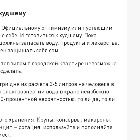
 худшему
м? Официальному оптимизму или пустеющим
о себе. И готовиться к худшему. Пока
должны запасать воду, продукты и лекарства.
жен защищать себя сам.
 топливом в городской квартире невозможно.
 сделать.
ри дня из расчёта 3-5 литров на человека в
ия электроэнергии вода в кране неизбежно
50-процентной вероятностью: то ли да, то ли
ого хранения. Крупы, консервы, макароны,
нцип – ротация: используйте и пополняйте
 ест.