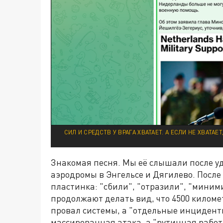
СИЛ И СРЕДСТВ У ВРАГА ХВАТАЕТ. А ЕСЛИ НЕ ХВАТА
Знакомая песня. Мы её слышали после уд
аэродромы в Энгельсе и Дягилево. После
пластинка: "сбили", "отразили", "мини
продолжают делать вид, что 4500 километ
провал системы, а "отдельные инциденты"
массированная атака, а "рутинная работ