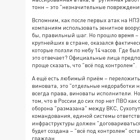
тонн – это "незначительные повреждени
Вспомним, как после первых атак на НП
компаниям использовать зенитное воору
бы, правильный шаг. Но прошло время – 
крупнейших в стране, оказался фактиче
которые ползли по небу 14 часов. Где бы
это отвечает? Официальные лица предпо
проще сказать, что "всё под контролем".
А ещё есть любимый приём – переложить 
виновата, это "отдельные недоработки на
всегда права, виноваты исполнители. Но
том, что в России до сих пор нет ПВО ка
оборона "размазана" между ВКС, Сухопу
командования, единой системы ответств
инфраструктуры должен "договариваться"
будет создана – "всё под контролем" ос
граждан.