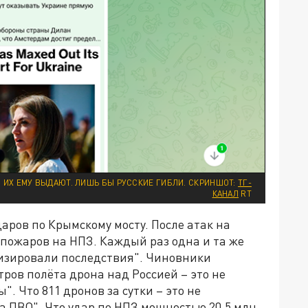
ЕТ, ИХ ЕМУ ВЫДАЮТ. ЛИШЬ БЫ РУССКИЕ ГИБЛИ. СКРИНШОТ:
ТГ-
КАНАЛ
RT
аров по Крымскому мосту. После атак на
 пожаров на НПЗ. Каждый раз одна и та же
мизировали последствия". Чиновники
ров полёта дрона над Россией – это не
. Что 811 дронов за сутки – это не
а ПВО". Что удар по НПЗ мощностью 20,5 млн