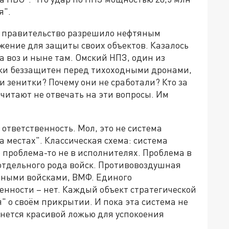
я".
З правительство разрешило нефтяным
жение для защиты своих объектов. Казалось
а воз и ныне там. Омский НПЗ, один из
ски беззащитен перед тихоходными дронами,
ли зенитки? Почему они не сработали? Кто за
читают не отвечать на эти вопросы. Им
ответственность. Мол, это не система
 местах". Классическая схема: система
 проблема-то не в исполнителях. Проблема в
к отдельного рода войск. Противовоздушная
тными войсками, ВМФ. Единого
енности – нет. Каждый объект стратегической
 о своём прикрытии. И пока эта система не
танется красивой ложью для успокоения