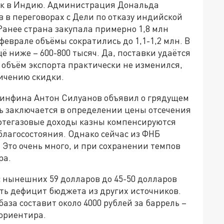
вок в Индию. Администрация Дональда
в в переговорах с Дели по отказу индийской
Ранее страна закупала примерно 1,8 млн
феврале объёмы сократились до 1,1-1,2 млн. В
щё ниже – 600-800 тысяч. Да, поставки удаётся
 объём экспорта практически не изменился,
ичению скидки.
Минфина Антон Силуанов объявил о грядущем
ь заключается в определении цены отсечения
фтегазовые доходы казны компенсируются
лагосостояния. Однако сейчас из ФНБ
. Это очень много, и при сохранении темпов
ра.
 нынешних 59 долларов до 45-50 долларов
ть дефицит бюджета из других источников.
база составит около 4000 рублей за баррель –
ориентира.