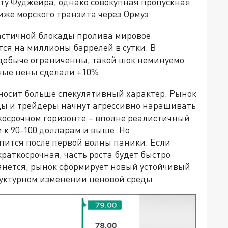
рту Фуджейра, однако совокупная пропускная
иже морского транзита через Ормуз.
астичной блокады пролива мировое
ся на миллионы баррелей в сутки. В
 добыче ограниченны, такой шок неминуемо
ные цены сделали +10%.
 носит больше спекулятивный характер. Рынок
нды и трейдеры начнут агрессивно наращивать
косрочном горизонте – вполне реалистичный
 к 90-100 долларам и выше. Но
пится после первой волны паники. Если
раткосрочная, часть роста будет быстро
тянется, рынок сформирует новый устойчивый
труктурном изменении ценовой среды.