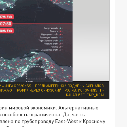
УФИНГА GPS/GNSS – ПРЕДНАМЕРЕННОЙ ПОДМЕНЫ СИГНАЛОВ
НИЖАЮТ ТРАФИК ЧЕРЕЗ ОРМУЗСКИЙ ПРОЛИВ. ИСТОЧНИК: ТГ-
КАНАЛ @ZELENIY_KRAI
терия мировой экономики. Альтернативные
способность ограниченна. Да, часть
лена по трубопроводу East-West к Красному