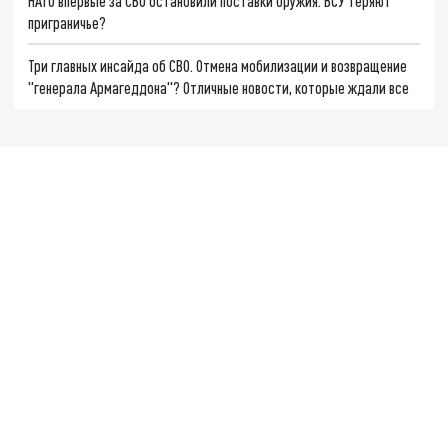
НАТО впервые за СВО остановили поставки оружия. ВСУ теряют
приграничье?
Три главных инсайда об СВО. Отмена мобилизации и возвращение
"генерала Армагеддона"? Отличные новости, которые ждали все