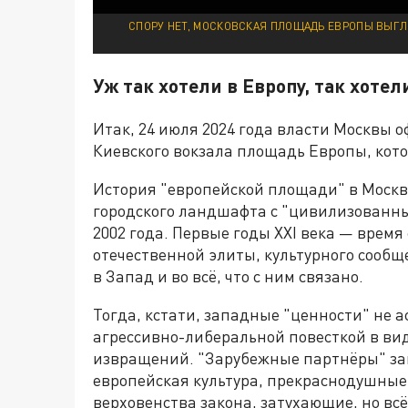
СПОРУ НЕТ, МОСКОВСКАЯ ПЛОЩАДЬ ЕВРОПЫ ВЫГЛЯ
Уж так хотели в Европу, так хоте
Итак, 24 июля 2024 года власти Москвы
Киевского вокзала площадь Европы, кот
История "европейской площади" в Москве
городского ландшафта с "цивилизованны
2002 года. Первые годы XXI века — врем
отечественной элиты, культурного сооб
в Запад и во всё, что с ним связано.
Тогда, кстати, западные "ценности" не 
агрессивно-либеральной повесткой в в
извращений. "Зарубежные партнёры" за
европейская культура, прекраснодушные
верховенства закона, затухающие, но всё