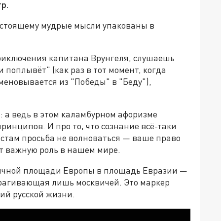
р.
настоящему мудрые мысли упакованы в
риключения капитана Врунгеля, слушаешь
и поплывёт" (как раз в тот момент, когда
еновывается из "Победы" в "Беду"),
: а ведь в этом каламбурном афоризме
инципов. И про то, что сознание всё-таки
стам просьба не волноваться — ваше право
ают важную роль в нашем мире.
ичной площади Европы в площадь Евразии —
трагивающая лишь москвичей. Это маркер
й русской жизни.