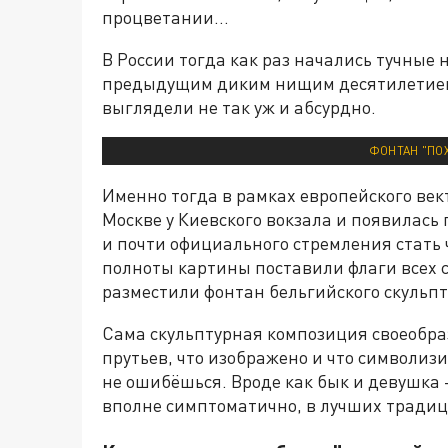
процветании…
В России тогда как раз начались тучные 
предыдущим диким нищим десятилетием 
выглядели не так уж и абсурдно.
ФОНТАН "ПО
Именно тогда в рамках европейского ве
Москве у Киевского вокзала и появилась
и почти официального стремления стать 
полноты картины поставили флаги всех с
разместили фонтан бельгийского скульп
Сама скульптурная композиция своеобра
прутьев, что изображено и что символиз
не ошибёшься. Вроде как бык и девушка —
вполне симптоматично, в лучших традици