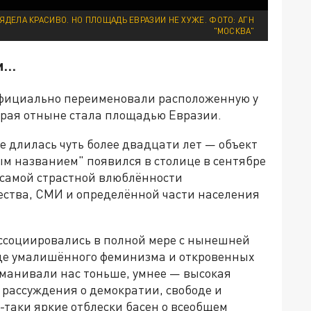
ДЕЛА КРАСИВО. НО ПЛОЩАДЬ ЕВРАЗИИ НЕ ХУЖЕ. ФОТО: АГН
"МОСКВА"
ли…
 официально переименовали расположенную у
орая отныне стала площадью Евразии.
 длилась чуть более двадцати лет — объект
м названием" появился в столице в сентябре
я самой страстной влюблённости
щества, СМИ и определённой части населения
ассоциировались в полной мере с нынешней
иде умалишённого феминизма и откровенных
манивали нас тоньше, умнее — высокая
 рассуждения о демократии, свободе и
-таки яркие отблески басен о всеобщем