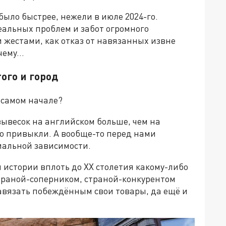
ыло быстрее, нежели в июле 2024-го.
реальных проблем и забот огромного
 жестами, как отказ от навязанных извне
очему…
ого и город
 самом начале?
вывесок на английском больше, чем на
но привыкли. А вообще-то перед нами
иальной зависимости.
истории вплоть до XX столетия какому-либо
страной-соперником, страной-конкурентом
вязать побеждённым свои товары, да ещё и