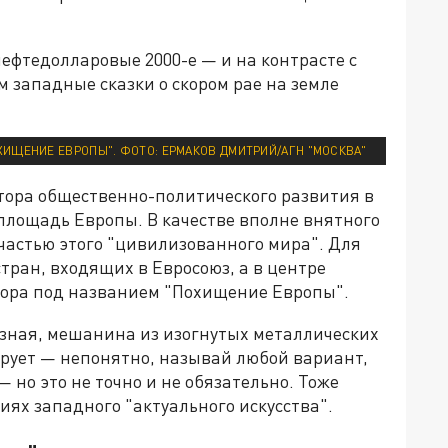
нефтедолларовые 2000-е — и на контрасте с
западные сказки о скором рае на земле
ХИЩЕНИЕ ЕВРОПЫ". ФОТО: ЕРМАКОВ ДМИТРИЙ/АГН "МОСКВА"
ктора общественно-политического развития в
 площадь Европы. В качестве вполне внятного
частью этого "цивилизованного мира". Для
тран, входящих в Евросоюз, а в центре
тора под названием "Похищение Европы".
зная, мешанина из изогнутых металлических
ирует — непонятно, называй любой вариант,
 но это не точно и не обязательно. Тоже
ях западного "актуального искусства".