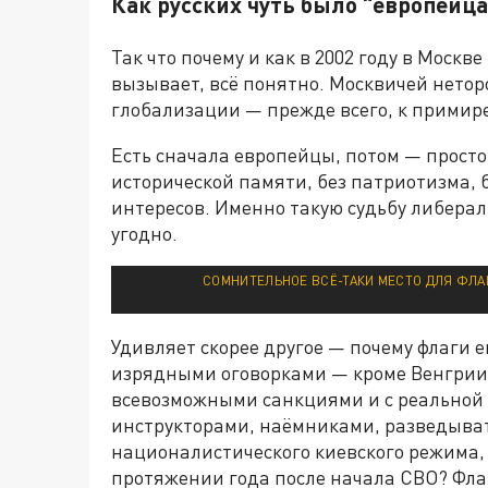
Как русских чуть было "европейц
Так что почему и как в 2002 году в Моск
вызывает, всё понятно. Москвичей нетор
глобализации — прежде всего, к примире
Есть сначала европейцы, потом — просто
исторической памяти, без патриотизма,
интересов. Именно такую судьбу либералы
угодно.
СОМНИТЕЛЬНОЕ ВСЁ-ТАКИ МЕСТО ДЛЯ ФЛА
Удивляет скорее другое — почему флаги е
изрядными оговорками — кроме Венгрии
всевозможными санкциями и с реальной
инструкторами, наёмниками, разведыва
националистического киевского режима, 
протяжении года после начала СВО? Фла