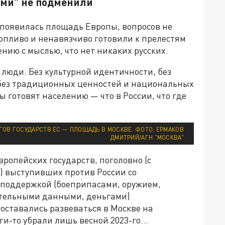
ами" не подменили
ве появилась площадь Европы, вопросов не
опливо и ненавязчиво готовили к прелестям
нию с мыслью, что нет никаких русских.
 люди. Без культурной идентичности, без
 без традиционных ценностей и национальных
 готовят населению — что в России, что где
ГОВ ГОСУДАРСТВ ЕС — ПЛОЩАДЬ В МОСКВЕ. ФОТО: ЕРМАКОВ
ДМИТРИЙ/АГН "МОСКВА"
вропейских государств, поголовно (с
) выступивших против России со
 поддержкой (боеприпасами, оружием,
тельными данными, деньгами)
оставались развеваться в Москве на
ги-то убрали лишь весной 2023-го…