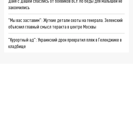
Даня с Дашей спаслись от боевиков ВСУ. Но беды для малышей не
закончились
"Мы вас заставим": Жуткие детали охоты на генерала. Зеленский
объяснил главный смысл теракта в центре Москвы
"Курортный ад": Украинский дрон превратил пляж в Геленджике в
кладбище