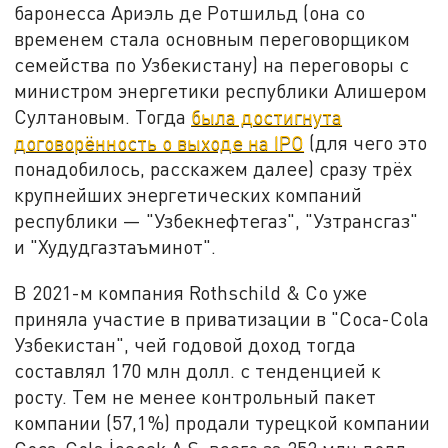
баронесса Ариэль де Ротшильд (она со
временем стала основным переговорщиком
семейства по Узбекистану) на переговоры с
министром энергетики республики Алишером
Султановым. Тогда
была достигнута
договорённость о выходе на IPO
(для чего это
понадобилось, расскажем далее) сразу трёх
крупнейших энергетических компаний
республики — "Узбекнефтегаз", "Узтрансгаз"
и "Худудгазтаъминот".
В 2021-м компания Rothschild & Co уже
приняла участие в приватизации в "Coca-Cola
Узбекистан", чей годовой доход тогда
составлял 170 млн долл. с тенденцией к
росту. Тем не менее контрольный пакет
компании (57,1%) продали турецкой компании