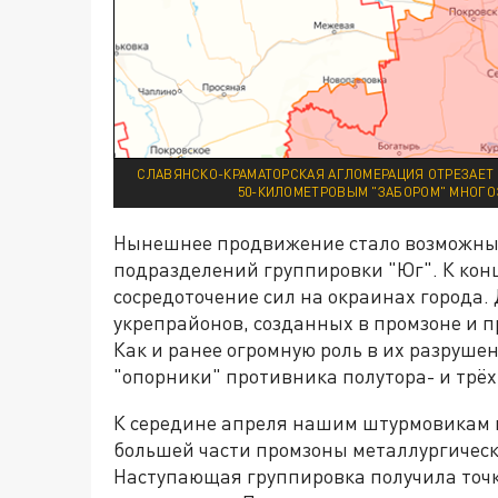
СЛАВЯНСКО-КРАМАТОРСКАЯ АГЛОМЕРАЦИЯ ОТРЕЗАЕТ
50-КИЛОМЕТРОВЫМ "ЗАБОРОМ" МНОГО
Нынешнее продвижение стало возможным
подразделений группировки "Юг". К кон
сосредоточение сил на окраинах города.
укрепрайонов, созданных в промзоне и 
Как и ранее огромную роль в их разруш
"опорники" противника полутора- и трё
К середине апреля нашим штурмовикам 
большей части промзоны металлургическо
Наступающая группировка получила точк