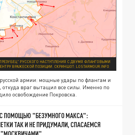
"ТРЕЗУБЕЦ" РУССКОГО НАСТУПЛЕНИЯ С ДВУМЯ ФЛАНГОВЫМИ
ЕНТРУ ВРАЖЕСКОЙ ПОЗИЦИИ. СКРИНШОТ: LOSTARMOUR.INFO
 русской армии: мощные удары по флангам и
 откуда враг вытащил все силы. Именно по
одило освобождение Покровска.
 С ПОМОЩЬЮ "БЕЗУМНОГО МАКСА":
ЕТКИ ТАК И НЕ ПРИДУМАЛИ, СПАСАЕМСЯ
 "МОСКВИЧАМИ"