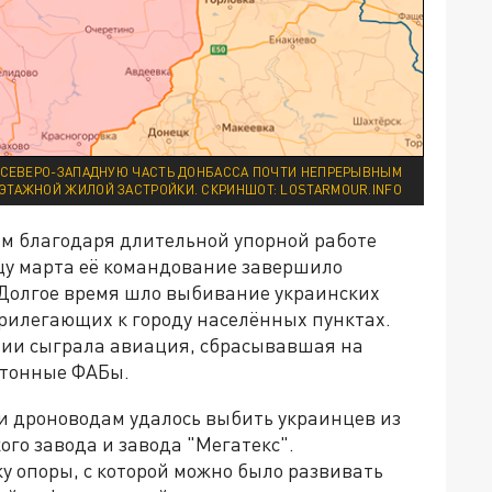
 СЕВЕРО-ЗАПАДНУЮ ЧАСТЬ ДОНБАССА ПОЧТИ НЕПРЕРЫВНЫМ
ЭТАЖНОЙ ЖИЛОЙ ЗАСТРОЙКИ. СКРИНШОТ: LOSTARMOUR.INFO
 благодаря длительной упорной работе
цу марта её командование завершило
 Долгое время шло выбивание украинских
прилегающих к городу населённых пунктах.
ении сыграла авиация, сбрасывавшая на
хтонные ФАБы.
и дроноводам удалось выбить украинцев из
го завода и завода "Мегатекс".
у опоры, с которой можно было развивать