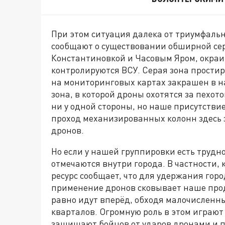
При этом ситуация далека от триумфал
сообщают о существовании обширной сер
Константиновкой и Часовым Яром, окраи
контролируются ВСУ. Серая зона простира
на мониторинговых картах закрашен в на
зона, в которой дроны охотятся за пехото
ни у одной стороны, но наше присутствие
проход механизированных колонн здесь 
дронов.
Но если у нашей группировки есть трудно
отмечаются внутри города. В частности
ресурс сообщает, что для удержания горо
применение дронов сковывает наше прод
равно идут вперёд, обходя малочисленн
кварталов. Огромную роль в этом играю
защищают бойцов от ударов дронами и 