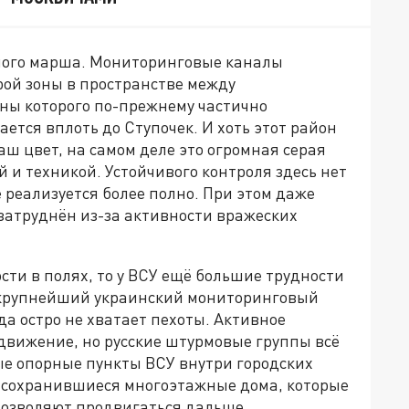
ьного марша. Мониторинговые каналы
ой зоны в пространстве между
ны которого по-прежнему частично
ется вплоть до Ступочек. И хоть этот район
ш цвет, на самом деле это огромная серая
й и техникой. Устойчивого контроля здесь нет
 реализуется более полно. При этом даже
затруднён из-за активности вражеских
сти в полях, то у ВСУ ещё большие трудности
, крупнейший украинский мониторинговый
да остро не хватает пехоты. Активное
вижение, но русские штурмовые группы всё
ые опорные пункты ВСУ внутри городских
т сохранившиеся многоэтажные дома, которые
позволяют продвигаться дальше.