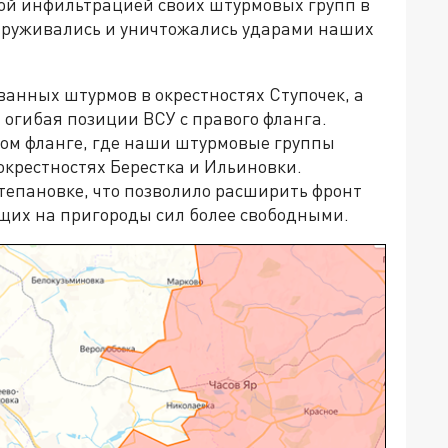
ой инфильтрацией своих штурмовых групп в
аруживались и уничтожались ударами наших
анных штурмов в окрестностях Ступочек, а
 огибая позиции ВСУ с правого фланга.
ом фланге, где наши штурмовые группы
окрестностях Берестка и Ильиновки.
тепановке, что позволило расширить фронт
щих на пригороды сил более свободными.