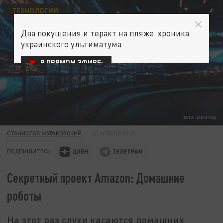
ТЕХНОЛОГИИ
Два покушения и теракт на пляже: хроника
украинского ультиматума
В ПРЯМОМ ЭФИРЕ:
ФОТО: ЦАРЬГРАД
СТАНИСЛАВ ЖУРАКОВСКИЙ
25 АПРЕЛЯ 08:20
ПОДПИШИТЕСЬ:
Секретный проект Amazon: Домашние
роботы
На этот раз слухи касаются домашних