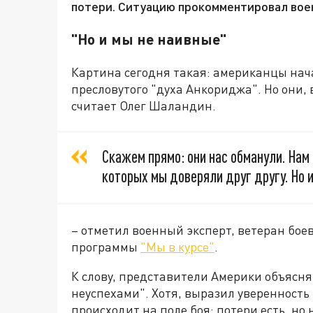
потери. Ситуацию прокомментировал вое
"Но и мы не наивные"
Картина сегодня такая: американцы нача
пресловутого "духа Анкориджа". Но они, 
считает Олег Шаландин.
Скажем прямо: они нас обманули. Нам 
которых мы доверяли друг другу. Но и
– отметил военный эксперт, ветеран бое
программы
"Мы в курсе"
.
К слову, представители Америки объясн
неуспехами". Хотя, выразил уверенность
происходит на поле боя: потери есть, но