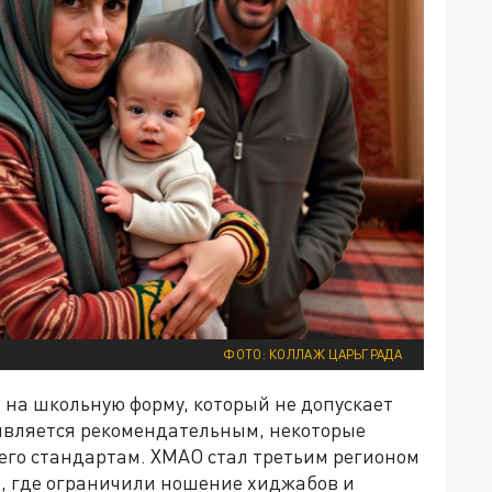
ФОТО: КОЛЛАЖ ЦАРЬГРАДА
 на школьную форму, который не допускает
 является рекомендательным, некоторые
го стандартам. ХМАО стал третьим регионом
й, где ограничили ношение хиджабов и