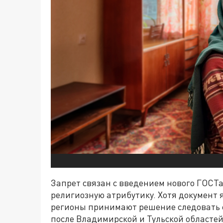
Запрет связан с введением нового ГОСТа
религиозную атрибутику. Хотя документ
регионы принимают решение следовать е
после Владимирской и Тульской областе