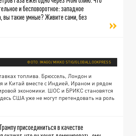
етров газа ежегодно через Монголию. Что
тельное и бесповоротное: западное
, вы такие умные? Живите сами, без
ФОТО: IMAGO/ MIKKO STIG/GLOBALLOOKPRESS
ставках топлива. Брюссель, Лондон и
я и Китай вместе с Индией, Ираном и рядом
ировой экономики. ШОС и БРИКС становятся
десь США уже не могут претендовать на роль
Трампу присоединиться в качестве
п скажет, что он хочет доминировать, ему