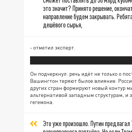
сможет поставлять до 50 млрд кубом
это значит? Принято решение, оконча
направление будем закрывать. Ребята
дешёвого сырья,
- отметил эксперт.
Он подчеркнул: речь идёт не только о по
Вашингтон теряют былое влияние. Росси
других стран формируют новый контур м
альтернативой западным структурам, и з
гегемона.
Это уже произошло. Путин предлагал 
равноправного партнёра. Но если Трам