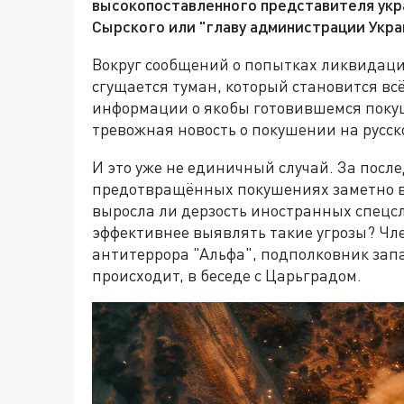
высокопоставленного представителя укра
Сырского или "главу администрации Укр
Вокруг сообщений о попытках ликвидац
сгущается туман, который становится всё
информации о якобы готовившемся покуш
тревожная новость о покушении на русск
И это уже не единичный случай. За посл
предотвращённых покушениях заметно в
выросла ли дерзость иностранных спецс
эффективнее выявлять такие угрозы? Чл
антитеррора "Альфа", подполковник запа
происходит, в беседе с Царьградом.