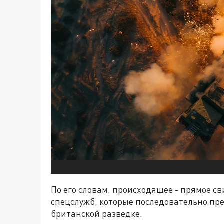
По его словам, происходящее - прямое с
спецслужб, которые последовательно п
британской разведке.