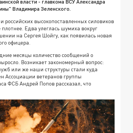
инской власти - главкома ВСУ Александра
аины" Владимира Зеленского.
ии российских высокопоставленных силовиков
 плотнее. Едва улеглась шумиха вокруг
ении на Сергея Шойгу, как появилась новая
ого офицера.
едние месяцы количество сообщений о
ыросло. Возникает закономерный вопрос:
лужб или же наши структуры стали куда
ен Ассоциации ветеранов группы
са ФСБ Андрей Попов рассказал, что