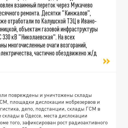
новлен взаимный переток через Мукачево
есячного ремонта. Десятки "Кинжалов",
кже отработали по Калушской ТЭЦ в Ивано-
ницкой, объектам газовой инфраструктуры
С 330 кВ "Николаевская". На всех
ны многочисленные очаги возгораний,
 электричества, частично обездвижено ж/д
 были повреждены и уничтожены склады
ГСМ, площадки дислокации мобрезервов и
огистика, депо, подстанции, склады ГСМ в
 склады в Одессе, места дислокации
роме того, зафиксирован рост радиоактивного