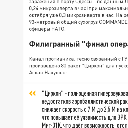
заражения в порту Одессы - по данным Л
0,24 микрозиверта в час (при максимально
октября уже 0,3 микрозиверта в час. На 
93-метровый общий сухогруз COMMANDE, 
офицеры НАТО.
Филигранный "финал опер
Канал противника, тесно связанный с ГУР
произведено 80 ракет "Циркон" для пуск
Аслан Нахушев:
"Циркон" - полноценная гиперзвукова
недостатков аэробаллистической ра
снижает скорость с 7 М до 2,5 М на 
что повышает её уязвимость для ЗРК 
Миг-31К, что даёт возможность отсле