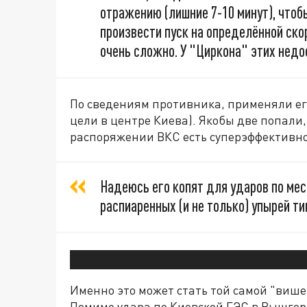
отражению (лишние 7-10 минут), чтоб
произвести пуск на определённой ско
очень сложно. У "Циркона" этих недо
По сведениям противника, применяли его 
цели в центре Киева). Якобы две попали, 
распоряжении ВКС есть суперэффективно
Надеюсь его копят для ударов по мес
распиаренных (и не только) упырей т
Именно это может стать той самой "више
Помимо удара по Киевской ГЭС в Вышгор