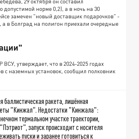
ебедева, 29 октября он составил
 допустимой норме 0,2), а в ночь на 30
рейсе замечен "новый доставщик подарочков" -
а в Болград на полигон приехали очередные
ации"
 ВСУ, утверждает, что в 2024-2025 годах
ов с наземных установок, сообщил полковник
я баллистическая ракета, лишённая
кеты "Кинжал". Недостатки "Кинжала":
конечном термальном участке траектории,
"Пэтриот", запуск происходит с носителя
живать пуски и заранее готовиться к