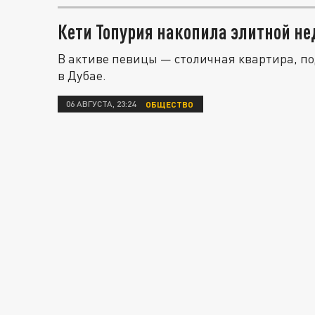
Кети Топурия накопила элитной н
В активе певицы — столичная квартира, п
в Дубае.
06 АВГУСТА, 23:24
ОБЩЕСТВО