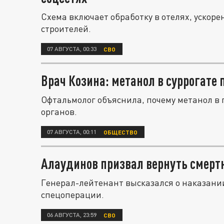
Схема включает обработку в отелях, ускор
строителей.
07 АВГУСТА, 00:33
СВО
Врач Козина: метанол в суррогате
Офтальмолог объяснила, почему метанол в
органов.
07 АВГУСТА, 00:11
ОБЩЕСТВО
Алаудинов призвал вернуть смерт
Генерал-лейтенант высказался о наказани
спецоперации.
06 АВГУСТА, 23:59
СВО