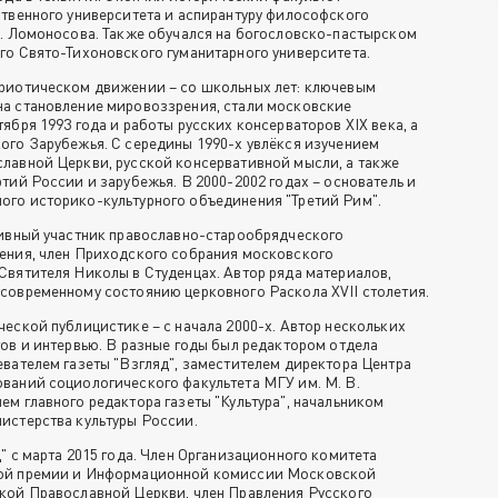
ственного университета и аспирантуру философского
В. Ломоносова. Также обучался на богословско-пастырском
го Свято-Тихоновского гуманитарного университета.
риотическом движении – со школьных лет: ключевым
а становление мировоззрения, стали московские
ября 1993 года и работы русских консерваторов XIX века, а
ого Зарубежья. С середины 1990-х увлëкся изучением
лавной Церкви, русской консервативной мысли, а также
тий России и зарубежья. В 2000-2002 годах – основатель и
го историко-культурного объединения "Третий Рим".
тивный участник православно-старообрядческого
ения, член Приходского собрания московского
Святителя Николы в Студенцах. Автор ряда материалов,
современному состоянию церковного Раскола XVII столетия.
еской публицистике – с начала 2000-х. Автор нескольких
тов и интервью. В разные годы был редактором отдела
евателем газеты "Взгляд", заместителем директора Центра
ваний социологического факультета МГУ им. М. В.
м главного редактора газеты "Культура", начальником
истерства культуры России.
" с марта 2015 года. Член Организационного комитета
ой премии и Информационной комиссии Московской
кой Православной Церкви, член Правления Русского