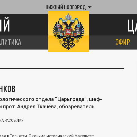
НИЖНИЙ НОВГОРОД
ИЙ
Ц
АЛИТИКА
ЭФИР
НКОВ
ологического отдела "Царьграда", шеф-
 прот. Андрея Ткачёва, обозреватель
НА РАССЫЛКУ
ода в Тольятти. Окончил исторический факультет