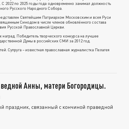
 С 2022 по 2025 годы года одновременно занимал должность
ного Русского Народного Собора.
представлен Святейшим Патриархом Московским и всея Руси
Священным Синодом в числе членов обновлённого состава
вия Русской Православной Церкви.
х наград. Победитель творческого конкурса на лучшее
арственной Думы в российских СМИ за 2012 год.
тей. Супруга – известная православная журналистка Пелагея
аведной Анны, матери Богородицы.
а
ый праздник, связанный с кончиной праведной