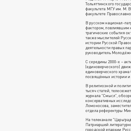
Тольяттинского государ
факультета МГУ им. М. 
факультете Православно
В русском национал-пат
фактором, повлиявшим н
трагические события окт
также мыслителей Русск
истории Русской Правос
деятельности правых пар
руководитель Молодёжно
С середины 2000-х – ак
(единоверческого) движ
единоверческого храма 
посвящённых истории и 
В религиозной и политич
тысяч статей, телесюже
журнала "Смысл", обозр
консервативных исследо
Ломоносова, заместителе
отдела референтуры Мин
На телеканале "Царьград
Патриаршей литературн
городской епархии Русс