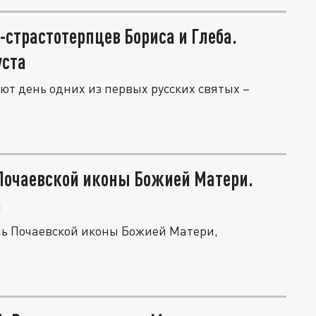
-страстотерпцев Бориса и Глеба.
уста
ют день одних из первых русских святых –
Почаевской иконы Божией Матери.
а
ень Почаевской иконы Божией Матери,