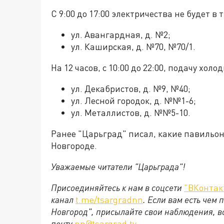
С 9:00 до 17:00 электричества не будет в 
ул. Авангардная, д. №2;
ул. Каширская, д. №70, №70/1.
На 12 часов, с 10:00 до 22:00, подачу хо
ул. Декабристов, д. №9, №40;
ул. Лесной городок, д. №№1-6;
ул. Металлистов, д. №№5-10.
Ранее "Царьград" писал, какие павильо
Новгороде.
Уважаемые читатели "Царьграда"!
Присоединяйтесь к нам в соцсети
"ВКонтак
канал
t.me/tsargradnn
. Если вам есть чем
Новгород", присылайте свои наблюдения, в
почту
nn@tsargrad.tv
.