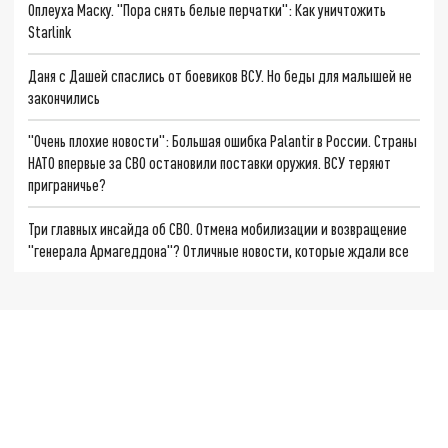
Оплеуха Маску. "Пора снять белые перчатки": Как уничтожить
Starlink
Даня с Дашей спаслись от боевиков ВСУ. Но беды для малышей не
закончились
"Очень плохие новости": Большая ошибка Palantir в России. Страны
НАТО впервые за СВО остановили поставки оружия. ВСУ теряют
приграничье?
Три главных инсайда об СВО. Отмена мобилизации и возвращение
"генерала Армагеддона"? Отличные новости, которые ждали все