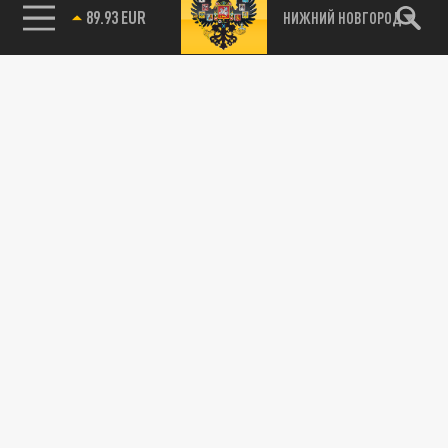
89.93 EUR
НИЖНИЙ НОВГОРОД
115093, г. Москва, переулок Партийный,
д.1, к.57, стр.3, эт.1, пом.I, ком.45
Тел.:
+7 (495) 374-77-73
info@tsargrad.tv
Адрес для пресс-релизов
press@tsargrad.tv