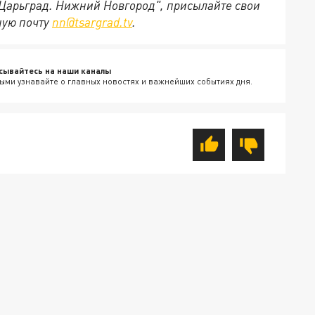
"Царьград. Нижний Новгород", присылайте свои
ную почту
nn@tsargrad.tv
.
сывайтесь на наши каналы
ыми узнавайте о главных новостях и важнейших событиях дня.