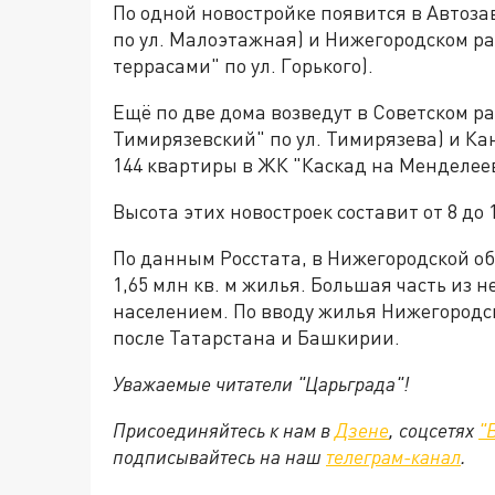
По одной новостройке появится в Автоза
по ул. Малоэтажная) и Нижегородском ра
террасами" по ул. Горького).
Ещё по две дома возведут в Советском ра
Тимирязевский" по ул. Тимирязева) и Ка
144 квартиры в ЖК "Каскад на Менделее
Высота этих новостроек составит от 8 до 
По данным Росстата, в Нижегородской об
1,65 млн кв. м жилья. Большая часть из не
населением. По вводу жилья Нижегородск
после Татарстана и Башкирии.
Уважаемые читатели "Царьграда"!
Присоединяйтесь к нам в
Дзене
, соцсетях
"
подписывайтесь на
наш
телеграм-канал
.