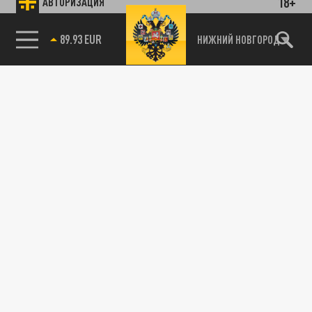
18+
АВТОРИЗАЦИЯ
89.93 EUR
НИЖНИЙ НОВГОРОД
115093, г. Москва, переулок Партийный,
д.1, к.57, стр.3, эт.1, пом.I, ком.45
Тел.:
+7 (495) 374-77-73
info@tsargrad.tv