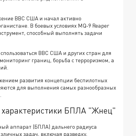
ужение ВВС США и начал активно
фганистане. В боевых условиях MQ-9 Reaper
нструмент, способный выполнять задачи
спользоваться ВВС США и других стран для
мониторинг границ, борьба с терроризмом, а
вий.
лжением развития концепции беспилотных
няются для выполнения самых разнообразных
.
и характеристики БПЛА "Жнец"
ьный аппарат (БПЛА) дальнего радиуса
зличных задач, включая разведку,