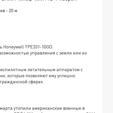
в - 20 м.
ь Honeywell TPE331-10GD.
возможностью управления с земли или из
 беспилотным летательным аппаратом с
и, которые позволяют ему успешно
 гражданской сферах.
4 марта утопили американские военные в