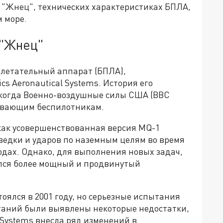
 "Жнец", технических характеристиках БПЛА,
м море.
 "Жнец"
 летательный аппарат (БПЛА),
s Aeronautical Systems. История его
, когда Военно-воздушные силы США (ВВС
ревающим беспилотникам.
как усовершенствованная версия MQ-1
зведки и ударов по наземным целям во время
годах. Однако, для выполнения новых задач,
ался более мощный и продвинутый
оялся в 2001 году, но серьезные испытания
пытаний были выявлены некоторые недостатки,
 Systems внесла ряд изменений в