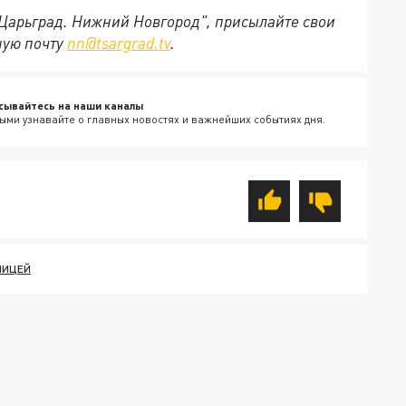
"Царьград. Нижний Новгород", присылайте свои
ную почту
nn@tsargrad.tv
.
сывайтесь на наши каналы
ыми узнавайте о главных новостях и важнейших событиях дня.
ЛИЦЕЙ