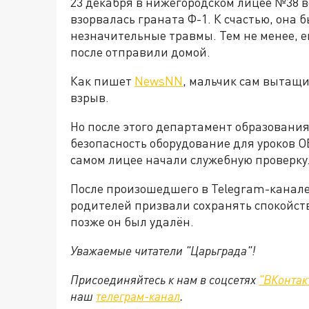
23 декабря в нижегородском лицее №38 в
взорвалась граната Ф-1. К счастью, она 
незначительные травмы. Тем не менее, ег
после отправили домой.
Как пишет
NewsNN
, мальчик сам вытащил
взрыв.
Но после этого департамент образовани
безопасность оборудование для уроков ОБ
самом лицее начали служебную проверку
После произошедшего в Telegram-канале 
родителей призвали сохранять спокойств
позже он был удалён.
Уважаемые читатели "Царьграда"!
Присоединяйтесь к нам в соцсетях
"ВКонтак
наш
телеграм-канал
.