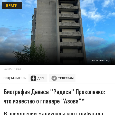
ВРАГИ
ФОТО "ЦАРЬГРАД"
26 МАЯ 14:40
ПОДПИШИТЕСЬ:
Биография Дениса "Редиса" Прокопенко:
что известно о главаре "Азова"*
В преддверии мариупольского трибунала