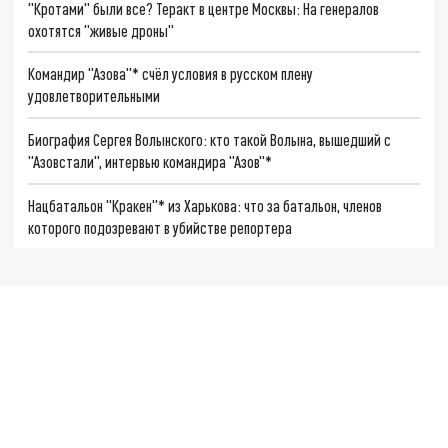
"Кротами" были все? Теракт в центре Москвы: На генералов
охотятся "живые дроны"
Командир "Азова"* счёл условия в русском плену
удовлетворительными
Биография Сергея Волынского: кто такой Волына, вышедший с
"Азовстали", интервью командира "Азов"*
Нацбатальон "Кракен"* из Харькова: что за батальон, членов
которого подозревают в убийстве репортера