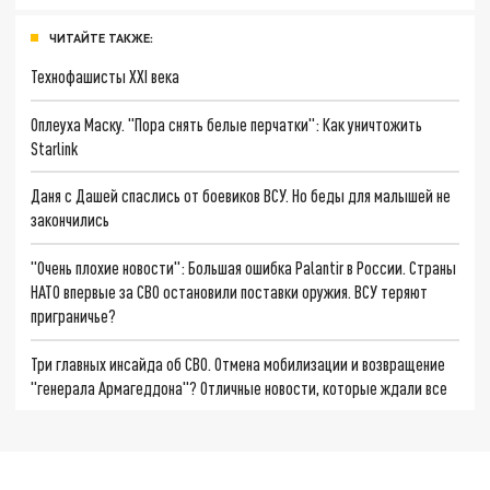
ЧИТАЙТЕ ТАКЖЕ:
Технофашисты XXI века
Оплеуха Маску. "Пора снять белые перчатки": Как уничтожить
Starlink
Даня с Дашей спаслись от боевиков ВСУ. Но беды для малышей не
закончились
"Очень плохие новости": Большая ошибка Palantir в России. Страны
НАТО впервые за СВО остановили поставки оружия. ВСУ теряют
приграничье?
Три главных инсайда об СВО. Отмена мобилизации и возвращение
"генерала Армагеддона"? Отличные новости, которые ждали все