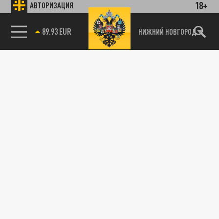
18+
АВТОРИЗАЦИЯ
89.93 EUR
НИЖНИЙ НОВГОРОД
115093, г. Москва, переулок Партийный,
д.1, к.57, стр.3, эт.1, пом.I, ком.45
Тел.:
+7 (495) 374-77-73
info@tsargrad.tv