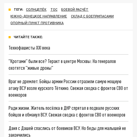
ТЕГИ:
СОЛНЦЕПЁК
ТОС
БОЕВОЙ РАСЧЁТ
ЮЖНО-ДОНЕЦКОЕ НАПРАВЛЕНИЕ
СКЛАД С БОЕПРИПАСАМИ
ОПОРНЫЙ ПУНКТ ПРОТИВНИКА
ЧИТАЙТЕ ТАКЖЕ:
Технофашисты XXI века
"Кротами" были все? Теракт в центре Москвы: На генералов
охотятся "живые дроны"
Враг не дремлет. Бойцы армии России отразили самую мощную
атаку ВСУ возле курского Тёткино. Свежая сводка с фронтов СВО от
военкоров
Ради жизни. Житель посёлка в ДНР спрятал в подвале русских
бойцов и обманул ВСУ. Свежая сводка с фронтов СВО от военкоров
Даня с Дашей спаслись от боевиков ВСУ. Но беды для малышей не
закончились