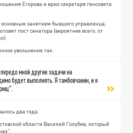
ношения Егорова и врио секретаря генсовета
ь основным занятием бывшего управленца,
отовят пост сенатора (вероятнее всего, от
ил).
чное увольнение так:
 передо мной другие задачи на
имо будет выполнять. Я тамбовчанин, и я
арищ".
валось два года.
стовской области Василий Голубев, который
чах".