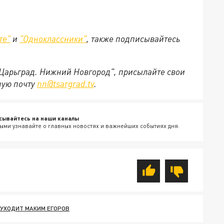
те"
и
"Одноклассники"
,
также подписывайтесь
"Царьград. Нижний Новгород", присылайте свои
ную почту
nn@tsargrad.tv
.
сывайтесь на наши каналы
ыми узнавайте о главных новостях и важнейших событиях дня.
 УХОДИТ МАКИМ ЕГОРОВ