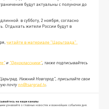
граничения будут актуальны с полуночи до
длинной: в субботу, 2 ноября, согласно
ь. Отдыхать жители России будут в
бря,
читайте в материале "Царьграда".
те"
и
"Одноклассники"
,
также подписывайтесь
"Царьград. Нижний Новгород", присылайте свои
ную почту
nn@tsargrad.tv
.
сывайтесь на наши каналы
ыми узнавайте о главных новостях и важнейших событиях дня.