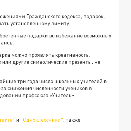
оложениями Гражданского кодекса, подарок,
вать установленному лимиту.
обретённые подарки во избежание возможных
ганов.
арка можно проявлять креативность,
 или другие символические презенты, не
жайшие три года число школьных учителей в
з-за снижения численности учеников в
едовании профсоюза «Учитель».
такте"
и
"Одноклассники"
, также
.