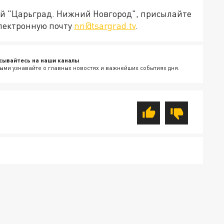
ией "Царьград. Нижний Новгород", присылайте
электронную почту
nn@tsargrad.tv
.
сывайтесь на наши каналы
ыми узнавайте о главных новостях и важнейших событиях дня.