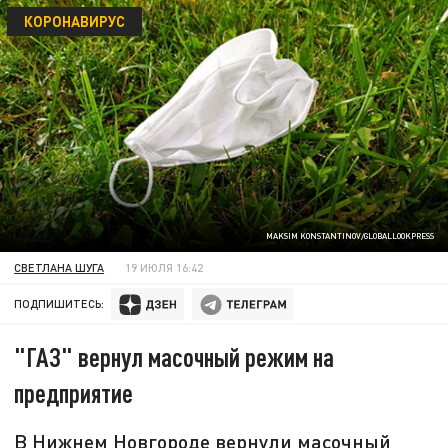
КОРОНАВИРУС
MAKSIM KONSTANTINOV/GLOBALLOOKPRESS
СВЕТЛАНА ШУГА
19 ИЮЛЯ 16:42
ПОДПИШИТЕСЬ:
"ГАЗ" вернул масочный режим на
предприятие
В Нижнем Новгороде вернули масочный