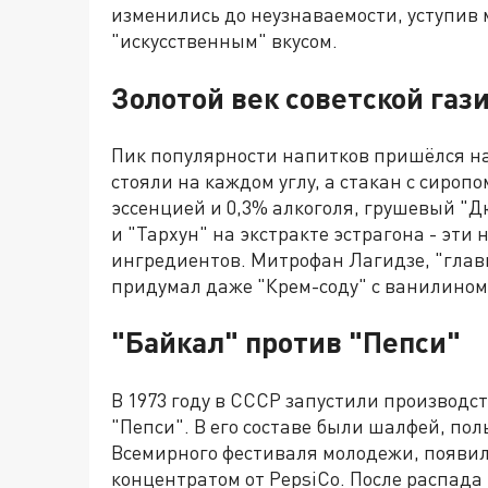
изменились до неузнаваемости, уступив
"искусственным" вкусом.
Золотой век советской газ
Пик популярности напитков пришёлся на 
стояли на каждом углу, а стакан с сироп
эссенцией и 0,3% алкоголя, грушевый "
и "Тархун" на экстракте эстрагона - эти
ингредиентов. Митрофан Лагидзе, "глав
придумал даже "Крем-соду" с ванилином
"Байкал" против "Пепси"
В 1973 году в СССР запустили производс
"Пепси". В его составе были шалфей, полы
Всемирного фестиваля молодежи, появила
концентратом от PepsiCo. После распад