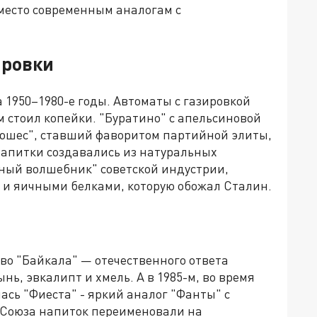
 место современным аналогам с
ировки
1950–1980-е годы. Автоматы с газировкой
ом стоил копейки. "Буратино" с апельсиновой
Дюшес", ставший фаворитом партийной элиты,
 напитки создавались из натуральных
ный волшебник" советской индустрии,
 и яичными белками, которую обожал Сталин.
тво "Байкала" — отечественного ответа
нь, эвкалипт и хмель. А в 1985-м, во время
сь "Фиеста" - яркий аналог "Фанты" с
а Союза напиток переименовали на