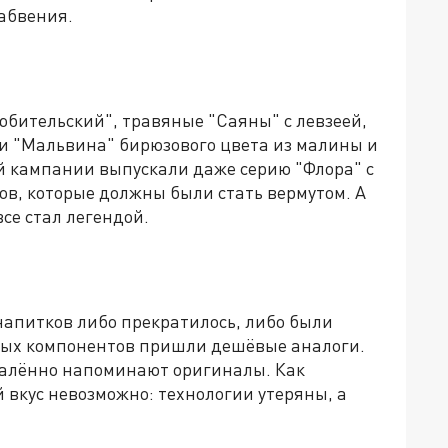
забвения.
юбительский", травяные "Саяны" с левзеей,
 и "Мальвина" бирюзового цвета из малины и
ой кампании выпускали даже серию "Флора" с
ов, которые должны были стать вермутом. А
се стал легендой.
 напитков либо прекратилось, либо были
ных компонентов пришли дешёвые аналоги.
далённо напоминают оригиналы. Как
й вкус невозможно: технологии утеряны, а