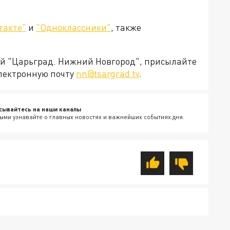
такте"
и
"Одноклассники"
, также
.
ией "Царьград. Нижний Новгород", присылайте
электронную почту
nn@tsargrad.tv
.
сывайтесь на наши каналы
ыми узнавайте о главных новостях и важнейших событиях дня.