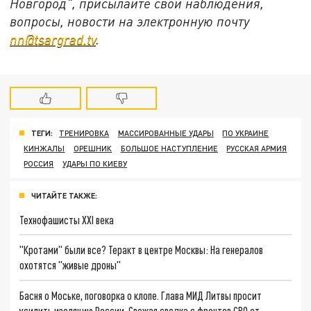
Новгород", присылайте свои наблюдения,
вопросы, новости на электронную почту
nn@tsargrad.tv
.
ТЕГИ:
ТРЕНИРОВКА
МАССИРОВАННЫЕ УДАРЫ
ПО УКРАИНЕ
КИНЖАЛЫ
ОРЕШНИК
БОЛЬШОЕ НАСТУПЛЕНИЕ
РУССКАЯ АРМИЯ
РОССИЯ
УДАРЫ ПО КИЕВУ
ЧИТАЙТЕ ТАКЖЕ:
Технофашисты XXI века
"Кротами" были все? Теракт в центре Москвы: На генералов
охотятся "живые дроны"
Басня о Моське, поговорка о клопе. Глава МИД Литвы просит
усилить изоляцию России. Свежая сводка с фронтов СВО от