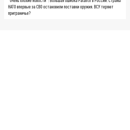
"Очень плохие новости": Большая ошибка Palantir в России. Страны
НАТО впервые за СВО остановили поставки оружия. ВСУ теряют
приграничье?