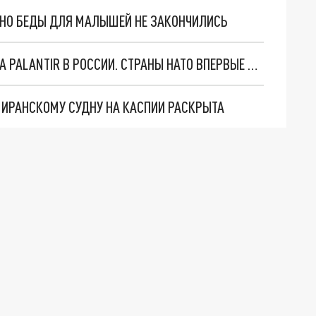
. НО БЕДЫ ДЛЯ МАЛЫШЕЙ НЕ ЗАКОНЧИЛИСЬ
"ОЧЕНЬ ПЛОХИЕ НОВОСТИ": БОЛЬШАЯ ОШИБКА PALANTIR В РОССИИ. СТРАНЫ НАТО ВПЕРВЫЕ ЗА СВО ОСТАНОВИЛИ ПОСТАВКИ ОРУЖИЯ. ВСУ ТЕРЯЮТ ПРИГРАНИЧЬЕ?
О ИРАНСКОМУ СУДНУ НА КАСПИИ РАСКРЫТА