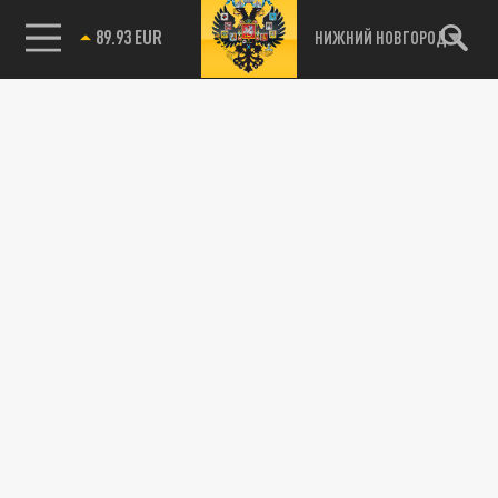
89.93 EUR
НИЖНИЙ НОВГОРОД
115093, г. Москва, переулок Партийный,
д.1, к.57, стр.3, эт.1, пом.I, ком.45
Тел.:
+7 (495) 374-77-73
info@tsargrad.tv
Адрес для пресс-релизов
press@tsargrad.tv