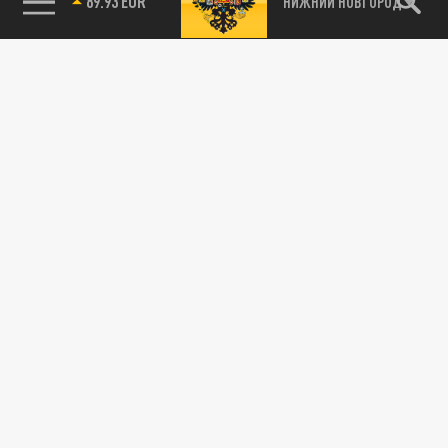
89.93 EUR
НИЖНИЙ НОВГОРОД
115093, г. Москва, переулок Партийный,
д.1, к.57, стр.3, эт.1, пом.I, ком.45
Тел.:
+7 (495) 374-77-73
info@tsargrad.tv
Адрес для пресс-релизов
press@tsargrad.tv
Средство массовой информации сетевое издание