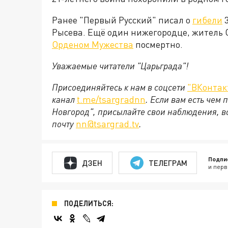
Ранее "Первый Русский" писал о
гибели
3
Рысева. Ещё один нижегородце, житель 
Орденом Мужества
посмертно.
Уважаемые читатели "Царьграда"!
Присоединяйтесь к нам в соцсети
"ВКонтак
канал
t.me/tsargradnn
. Если вам есть чем
Новгород", присылайте свои наблюдения, в
почту
nn@tsargrad.tv
.
Подпи
ДЗЕН
ТЕЛЕГРАМ
и перв
ПОДЕЛИТЬСЯ: