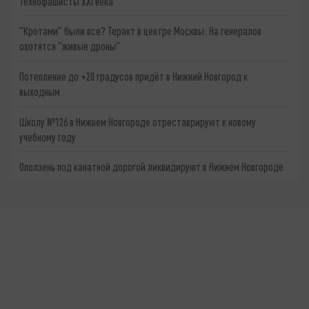
Технофашисты XXI века
"Кротами" были все? Теракт в центре Москвы: На генералов
охотятся "живые дроны"
Потепление до +20 градусов придёт в Нижний Новгород к
выходным
Школу №126 в Нижнем Новгороде отреставрируют к новому
учебному году
Оползень под канатной дорогой ликвидируют в Нижнем Новгороде