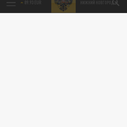
89.93 EUR
НИЖНИЙ НОВГОРОД
115093, г. Москва, переулок Партийный,
д.1, к.57, стр.3, эт.1, пом.I, ком.45
Тел.:
+7 (495) 374-77-73
info@tsargrad.tv
Адрес для пресс-релизов
press@tsargrad.tv