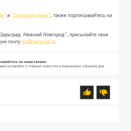
те"
и
"Одноклассники"
, также подписывайтесь на
"Царьград. Нижний Новгород", присылайте свои
ную почту
nn@tsargrad.tv
.
сывайтесь на наши каналы
ыми узнавайте о главных новостях и важнейших событиях дня.