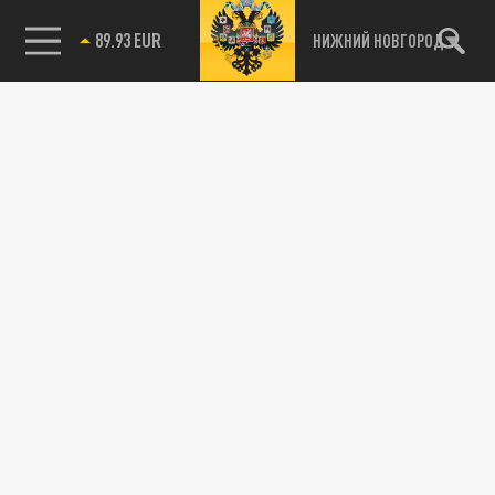
89.93 EUR
НИЖНИЙ НОВГОРОД
115093, г. Москва, переулок Партийный,
д.1, к.57, стр.3, эт.1, пом.I, ком.45
Тел.:
+7 (495) 374-77-73
info@tsargrad.tv
Адрес для пресс-релизов
press@tsargrad.tv