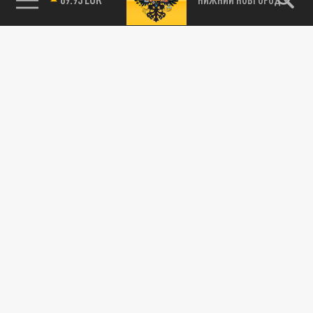
115093, г. Москва, переулок Партийный,
д.1, к.57, стр.3, эт.1, пом.I, ком.45
Тел.:
+7 (495) 374-77-73
info@tsargrad.tv
Адрес для пресс-релизов
press@tsargrad.tv
Средство массовой информации сетевое издание