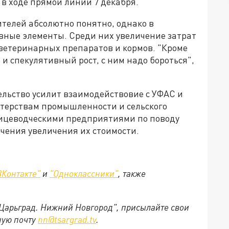
 в ходе прямой линии 7 декабря.
ителей абсолютно понятно, однако в
ивные элементы. Среди них увеличение затрат
ветеринарных препаратов и кормов. "Кроме
 и спекулятивный рост, с ним надо бороться",
льство усилит взаимодействовие с УФАС и
стерствам промышленности и сельского
птицеводческими предприятиями по поводу
чения увеличения их стоимости.
ВКонтакте"
и
"Одноклассники"
,
также
"Царьград. Нижний Новгород", присылайте свои
ную почту
nn@tsargrad.tv
.