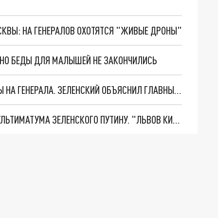
ОСКВЫ: НА ГЕНЕРАЛОВ ОХОТЯТСЯ "ЖИВЫЕ ДРОНЫ"
. НО БЕДЫ ДЛЯ МАЛЫШЕЙ НЕ ЗАКОНЧИЛИСЬ
"МЫ ВАС ЗАСТАВИМ": ЖУТКИЕ ДЕТАЛИ ОХОТЫ НА ГЕНЕРАЛА. ЗЕЛЕНСКИЙ ОБЪЯСНИЛ ГЛАВНЫЙ СМЫСЛ ТЕРАКТА В ЦЕНТРЕ МОСКВЫ
НОВОЕ МАСШТАБНЕЙШЕЕ НАСТУПЛЕНИЕ. ТРИ УЛЬТИМАТУМА ЗЕЛЕНСКОГО ПУТИНУ. "ЛЬВОВ КИМА" ПОСТАВЯТ НА ПВО? ГЛОБАЛЬНЫЙ ПРОРЫВ ПОД ЗАПОРОЖЬЕМ