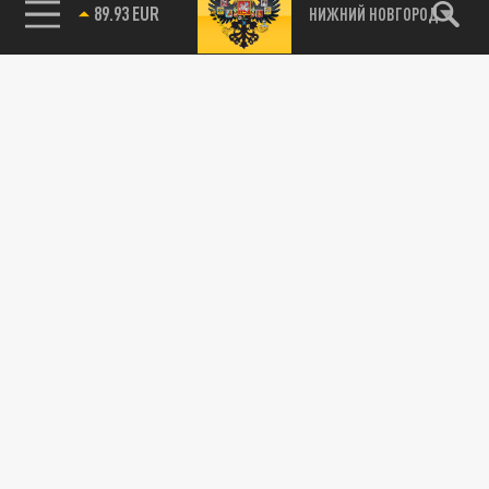
89.93 EUR
НИЖНИЙ НОВГОРОД
115093, г. Москва, переулок Партийный,
д.1, к.57, стр.3, эт.1, пом.I, ком.45
Тел.:
+7 (495) 374-77-73
info@tsargrad.tv
Адрес для пресс-релизов
press@tsargrad.tv