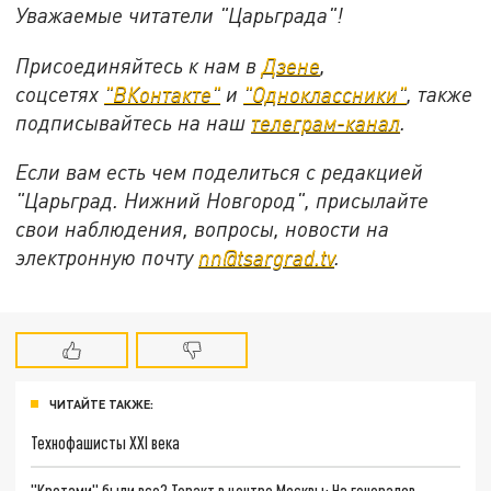
Уважаемые читатели "Царьграда"!
Присоединяйтесь к нам в
Дзене
,
соцсетях
"ВКонтакте"
и
"Одноклассники"
,
также
подписывайтесь на
наш
телеграм-канал
.
Если вам есть чем поделиться с редакцией
"Царьград. Нижний Новгород", присылайте
свои наблюдения, вопросы, новости на
электронную почту
nn@tsargrad.tv
.
ЧИТАЙТЕ ТАКЖЕ:
Технофашисты XXI века
"Кротами" были все? Теракт в центре Москвы: На генералов