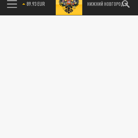
89.93 EUR
НИЖНИЙ НОВГОРОД
115093, г. Москва, переулок Партийный,
д.1, к.57, стр.3, эт.1, пом.I, ком.45
Тел.:
+7 (495) 374-77-73
info@tsargrad.tv
Адрес для пресс-релизов
press@tsargrad.tv