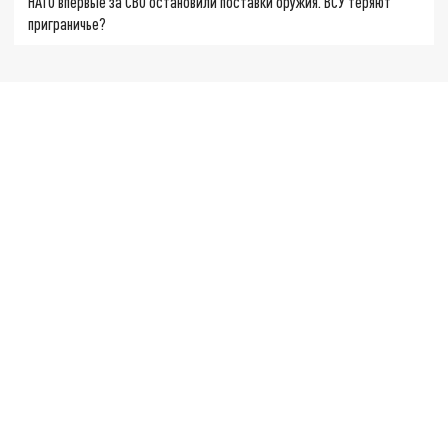
НАТО впервые за СВО остановили поставки оружия. ВСУ теряют
приграничье?