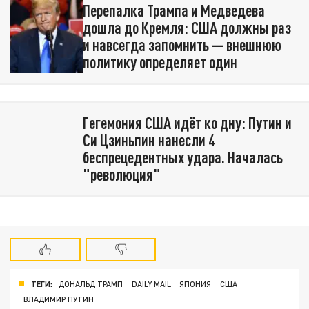
Перепалка Трампа и Медведева
дошла до Кремля: США должны раз
и навсегда запомнить — внешнюю
политику определяет один
Гегемония США идёт ко дну: Путин и
Си Цзиньпин нанесли 4
беспрецедентных удара. Началась
"революция"
ТЕГИ:
ДОНАЛЬД ТРАМП
DAILY MAIL
ЯПОНИЯ
США
ВЛАДИМИР ПУТИН