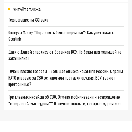
ЧИТАЙТЕ ТАКЖЕ:
Технофашисты XXI века
Оплеуха Маску. "Пора снять белые перчатки": Как уничтожить
Starlink
Даня с Дашей спаслись от боевиков ВСУ. Но беды для малышей не
закончились
"Очень плохие новости": Большая ошибка Palantir в России. Страны
НАТО впервые за СВО остановили поставки оружия. ВСУ теряют
приграничье?
Три главных инсайда об СВО. Отмена мобилизации и возвращение
"генерала Армагеддона"? Отличные новости, которые ждали все