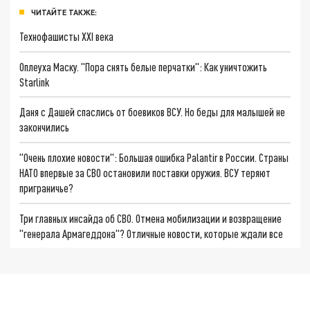
ЧИТАЙТЕ ТАКЖЕ:
Технофашисты XXI века
Оплеуха Маску. "Пора снять белые перчатки": Как уничтожить
Starlink
Даня с Дашей спаслись от боевиков ВСУ. Но беды для малышей не
закончились
"Очень плохие новости": Большая ошибка Palantir в России. Страны
НАТО впервые за СВО остановили поставки оружия. ВСУ теряют
приграничье?
Три главных инсайда об СВО. Отмена мобилизации и возвращение
"генерала Армагеддона"? Отличные новости, которые ждали все