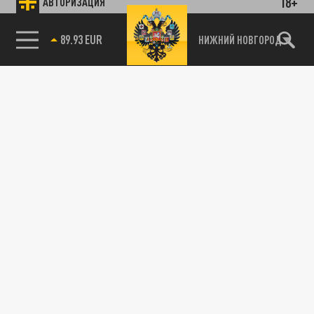
18+
АВТОРИЗАЦИЯ
89.93 EUR
НИЖНИЙ НОВГОРОД
115093, г. Москва, переулок Партийный,
д.1, к.57, стр.3, эт.1, пом.I, ком.45
Тел.:
+7 (495) 374-77-73
info@tsargrad.tv