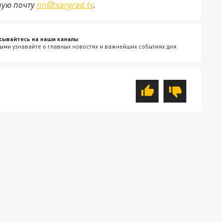
ную почту
nn@tsargrad.tv
.
сывайтесь на наши каналы
ыми узнавайте о главных новостях и важнейших событиях дня.