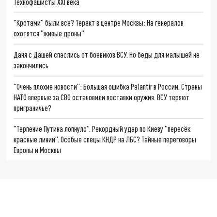
Технофашисты XXI века
"Кротами" были все? Теракт в центре Москвы: На генералов
охотятся "живые дроны"
Даня с Дашей спаслись от боевиков ВСУ. Но беды для малышей не
закончились
"Очень плохие новости": Большая ошибка Palantir в России. Страны
НАТО впервые за СВО остановили поставки оружия. ВСУ теряют
приграничье?
"Терпение Путина лопнуло". Рекордный удар по Киеву "пересёк
красные линии". Особые спецы КНДР на ЛБС? Тайные переговоры
Европы и Москвы