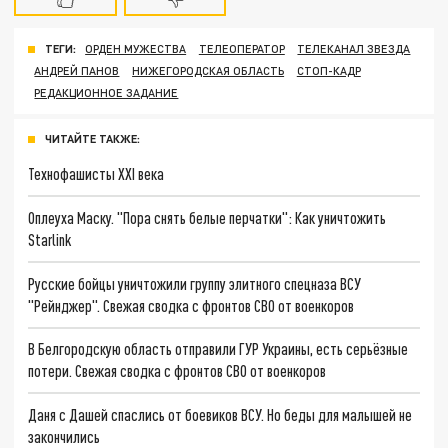
ТЕГИ:
ОРДЕН МУЖЕСТВА
ТЕЛЕОПЕРАТОР
ТЕЛЕКАНАЛ ЗВЕЗДА
АНДРЕЙ ПАНОВ
НИЖЕГОРОДСКАЯ ОБЛАСТЬ
СТОП-КАДР
РЕДАКЦИОННОЕ ЗАДАНИЕ
ЧИТАЙТЕ ТАКЖЕ:
Технофашисты XXI века
Оплеуха Маску. "Пора снять белые перчатки": Как уничтожить
Starlink
Русские бойцы уничтожили группу элитного спецназа ВСУ
"Рейнджер". Свежая сводка с фронтов СВО от военкоров
В Белгородскую область отправили ГУР Украины, есть серьёзные
потери. Свежая сводка с фронтов СВО от военкоров
Даня с Дашей спаслись от боевиков ВСУ. Но беды для малышей не
закончились